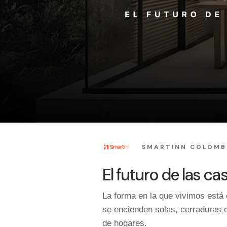
SMARTINN COLOMB
El futuro de las c
La forma en la que vivimos está
se encienden solas, cerraduras d
de hogares.