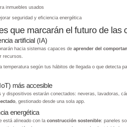
para inmuebles usados
jorar seguridad y eficiencia energética
s que marcarán el futuro de las c
cia artificial (IA)
ionarán hacia sistemas capaces de
aprender del comportam
r recursos.
a temperatura según tus hábitos de llegada o que detecta p
(IoT) más accesible
y dispositivos estarán conectados: neveras, lavadoras, cám
nectado
, gestionado desde una sola app.
ncia energética
te está alineado con la
construcción sostenible
: paneles s