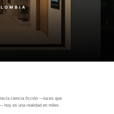
ecía ciencia ficción —luces que
z— hoy es una realidad en miles