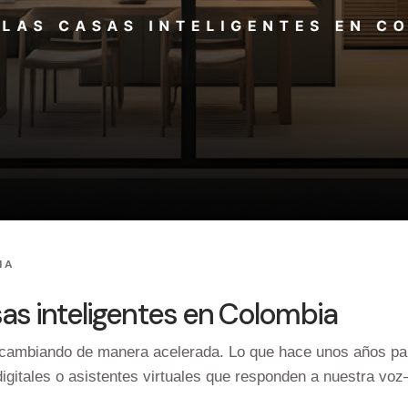
IA
asas inteligentes en Colombia
 cambiando de manera acelerada. Lo que hace unos años par
igitales o asistentes virtuales que responden a nuestra vo