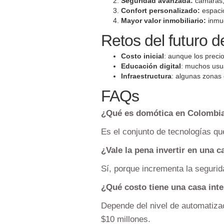
Seguridad avanzada:
cámaras,
Confort personalizado:
espacio
Mayor valor inmobiliario:
inmue
Retos del futuro 
Costo inicial
: aunque los preci
Educación digital
: muchos usu
Infraestructura
: algunas zonas 
FAQs
¿Qué es domótica en Colombi
Es el conjunto de tecnologías qu
¿Vale la pena invertir en una c
Sí, porque incrementa la segurida
¿Qué costo tiene una casa int
Depende del nivel de automatiza
$10 millones.