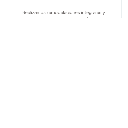
Realizamos remodelaciones integrales y
construcciones completas, optimizando
recursos y asegurando que cada espacio se
ajuste perfectamente a tus necesidades.
VER
AUTOMATIZACIÓN E ILUMINACIÓN