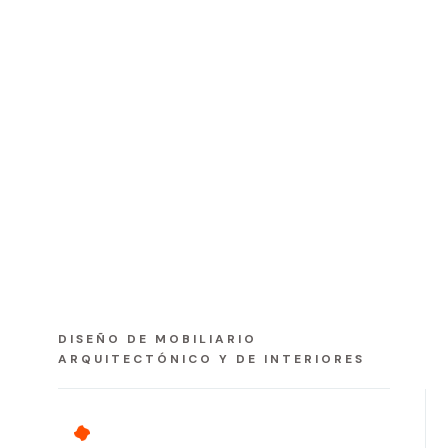
DISEÑO DE MOBILIARIO
ARQUITECTÓNICO Y DE INTERIORES
Slide 2 of 3.